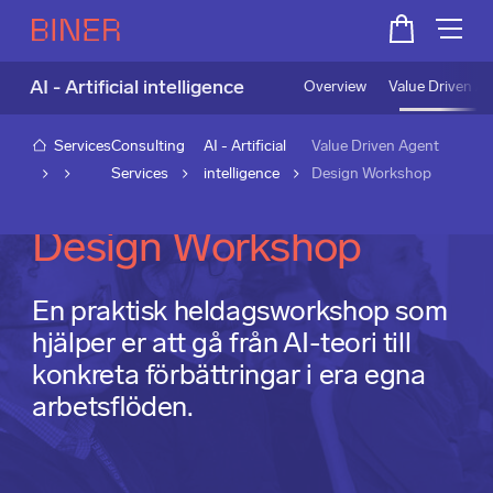
AI - Artificial intelligence
Overview
Value Driven A
Services
Consulting
AI - Artificial
Value Driven Agent
Services
intelligence
Design Workshop​
Value Driven Agent
Design Workshop​
En praktisk heldagsworkshop som
hjälper er att gå från AI-teori till
konkreta förbättringar i era egna
arbetsflöden.