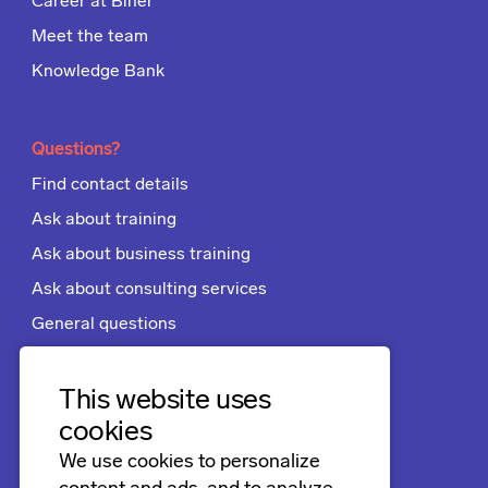
Career at Biner
Meet the team
Knowledge Bank
Questions?
Find contact details
Ask about training
Ask about business training
Ask about consulting services
General questions
Apply for a job
Terms and conditions
This website uses
cookies
We use cookies to personalize
Follow us