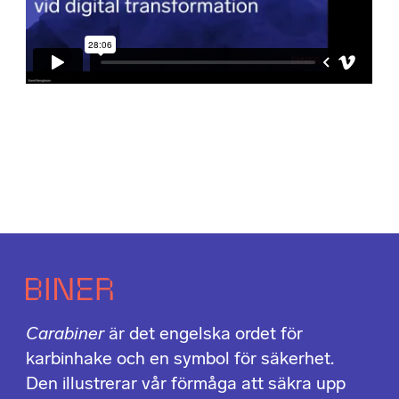
Carabiner
är det engelska ordet för
karbinhake och en symbol för säkerhet.
Den illustrerar vår förmåga att säkra upp