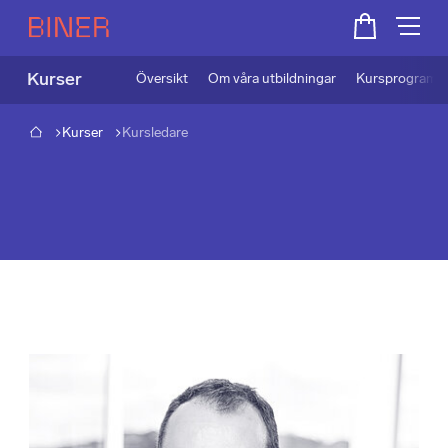
Kurser
Översikt
Om våra utbildningar
Kursprogram
Kurser
Kursledare
Lär dig av proffs