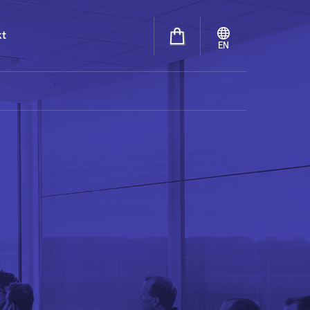
kt
EN