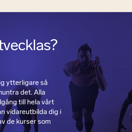
utvecklas?
ig ytterligare så
muntra det. Alla
lgång till hela vårt
n vidareutbilda dig i
 av de kurser som