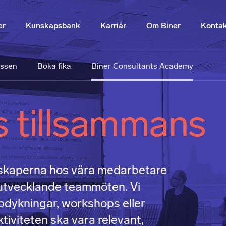
er
Kunskapsbank
Karriär
Om Biner
Konta
essen
Boka fika
Biner Consultants Academy
s tillsammans
skaperna hos våra medarbetare
 utvecklande teammöten. Vi
pdykningar, workshops eller
tiviteten ska vara relevant,