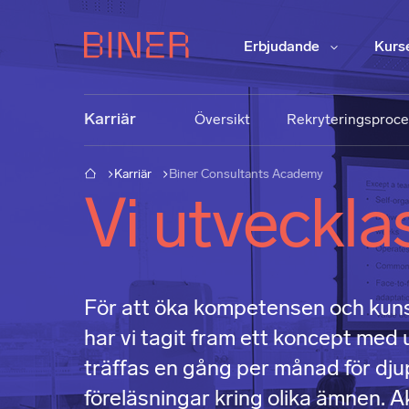
Erbjudande
Kurs
Karriär
Översikt
Rekryteringsproc
Karriär
Biner Consultants Academy
Vi utveckla
För att öka kompetensen och kun
har vi tagit fram ett koncept med
träffas en gång per månad för dju
föreläsningar kring olika ämnen. Ak