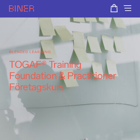
BLENDED LEARNING
TOGAF® Training
Foundation & Practitioner
Företagskurs