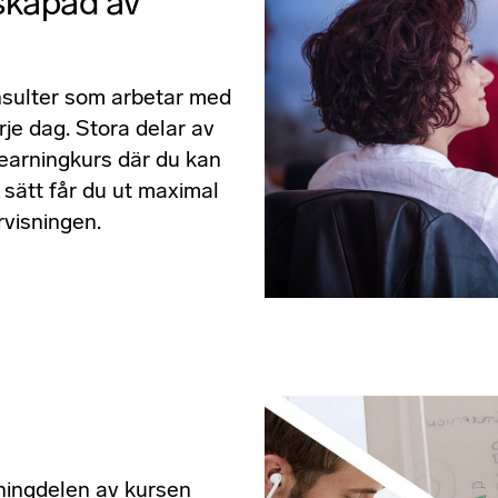
 skapad av
nsulter som arbetar med
je dag. Stora delar av
learningkurs där du kan
å sätt får du ut maximal
rvisningen.
ningdelen av kursen