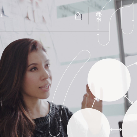
kt
EN