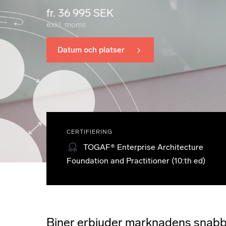
fr. 36 995 SEK
exkl. moms
Datum och platser
CERTIFIERING
TOGAF® Enterprise Architecture
Foundation and Practitioner (10:th ed)
Biner erbjuder marknadens snab