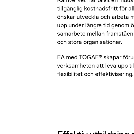
Ramverket har blivit en indus
tillgänglig kostnadsfritt för 
önskar utveckla och arbeta 
upp under längre tid genom 
samarbete mellan framståend
och stora organisationer.
EA med TOGAF® skapar förut
verksamheten att leva upp ti
flexibilitet och effektivisering.