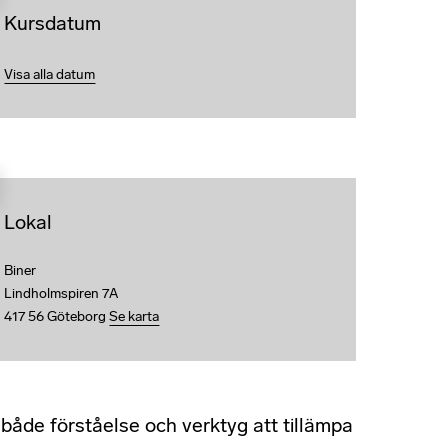
Kursdatum
Visa alla datum
Lokal
Biner
Lindholmspiren 7A
417 56 Göteborg
Se karta
år både förståelse och verktyg att tillämpa