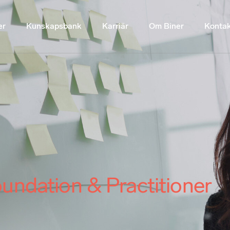
er
Kunskapsbank
Karriär
Om Biner
Konta
ndation & Practitioner