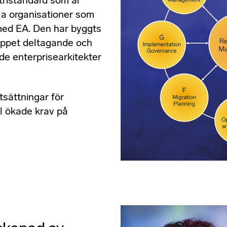
tristandard som är
alla organisationer som
med EA. Den har byggts
öppet deltagande och
e enterprisearkitekter
sättningar för
ll ökade krav på