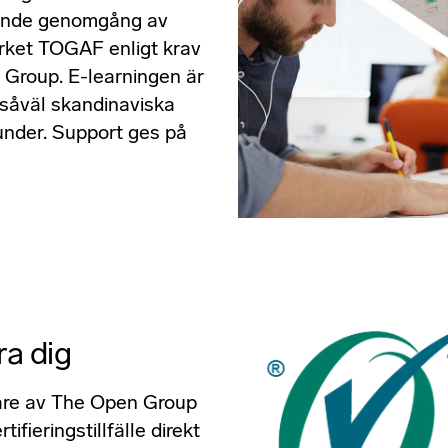
gande genomgång av
rket TOGAF enligt krav
n Group. E-learningen är
l såväl skandinaviska
under. Support ges på
ra dig
dare av The Open Group
tifieringstillfälle direkt