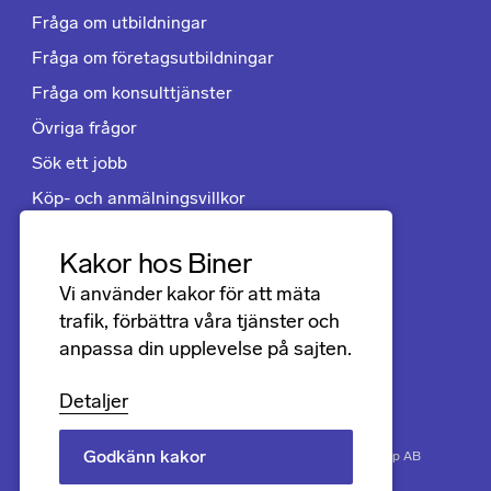
Fråga om utbildningar
Fråga om företagsutbildningar
Fråga om konsulttjänster
Övriga frågor
Sök ett jobb
Köp- och anmälningsvillkor
Kakor hos Biner
Följ oss
Vi använder kakor för att mäta
LinkedIn
trafik, förbättra våra tjänster och
anpassa din upplevelse på sajten.
Facebook
Instagram
Detaljer
Godkänn kakor
Biner
Securing progress. Copyright © 2026 Biner Group AB