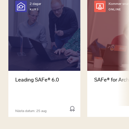
2 dagar
Kommer snar
KURS
ONLINE
Leading SAFe® 6.0
SAFe® for Arch
Nästa datum: 25 aug