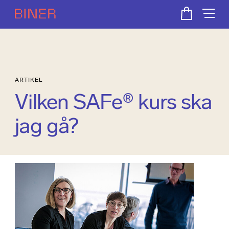
ARTIKEL
Vilken SAFe® kurs ska
jag gå?